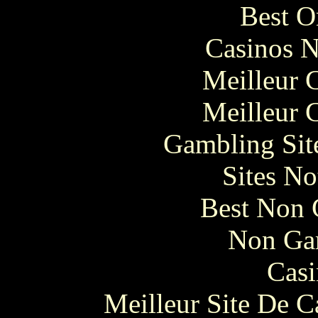
Best O
Casinos 
Meilleur 
Meilleur 
Gambling Sit
Sites N
Best Non 
Non Ga
Casi
Meilleur Site De 