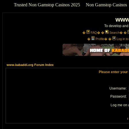
Trusted Non Gamstop Casinos 2025
Non Gamstop Casinos
www
To develop and 
�
FAQ
� �
Search
� �
�
Profile
� �
Log in t
www.kabaddi.org Forum Index
Please enter your
Username:
Password:
Log me on a
I