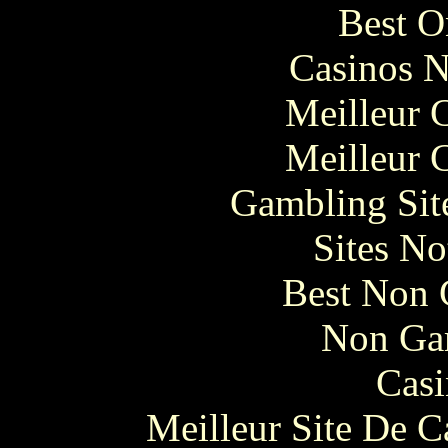
Best O
Casinos 
Meilleur 
Meilleur 
Gambling Sit
Sites N
Best Non 
Non Ga
Casi
Meilleur Site De 