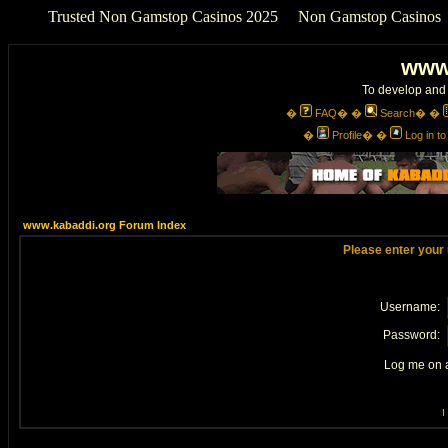
Trusted Non Gamstop Casinos 2025
Non Gamstop Casinos
www
To develop and 
�
FAQ
� �
Search
� �
�
Profile
� �
Log in t
www.kabaddi.org Forum Index
Please enter your
Username:
Password:
Log me on a
I