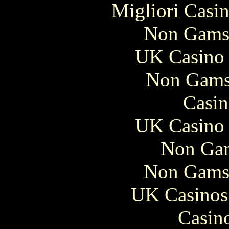
Migliori Casi
Non Gams
UK Casino
Non Gams
Casin
UK Casino
Non Gam
Non Gams
UK Casinos
Casin